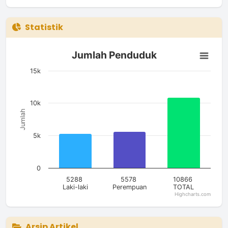
Statistik
Jumlah Penduduk
Jumlah Penduduk
Bar chart with 3 bars.
The chart has 1 X axis displaying categories.
15k
The chart has 1 Y axis displaying Jumlah. Data ranges from 5
10k
Jumlah
5k
0
5288
5578
10866
Laki-laki
Perempuan
TOTAL
Highcharts.com
End of interactive chart.
Arsip Artikel