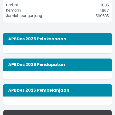
Zahra
Hari ini
1805
08 Mei 2022 10:20:02
Kemarin
4967
Jumlah pengunjung
569635
APBDes 2026 Pelaksanaan
APBDes 2026 Pendapatan
APBDes 2026 Pembelanjaan