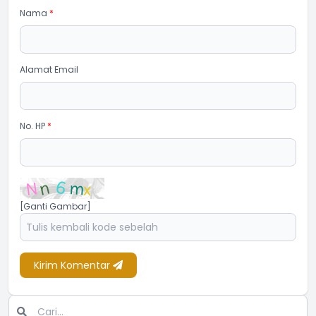
Nama
*
Alamat Email
No. HP
*
[Ganti Gambar]
Kirim Komentar